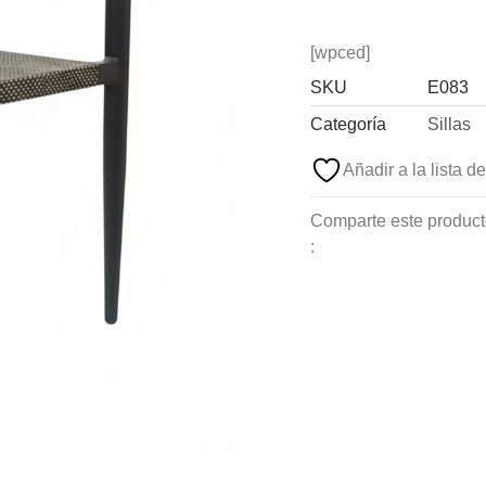
[wpced]
SKU
E083
Categoría
Sillas
Añadir a la lista 
Comparte este produc
: