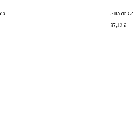
ada
Silla de 
87,12
€