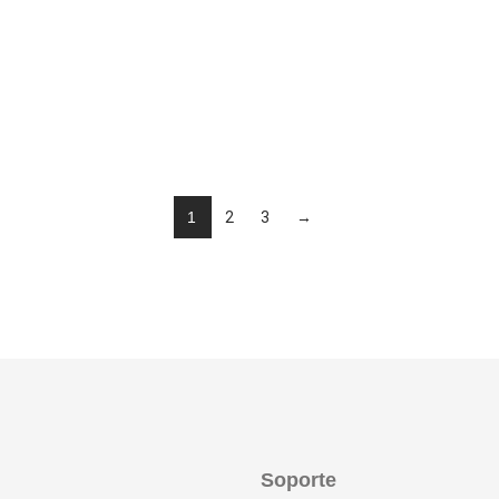
1
2
3
→
Soporte