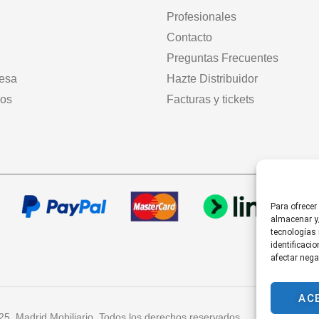
Profesionales
Contacto
Preguntas Frecuentes
mesa
Hazte Distribuidor
dos
Facturas y tickets
Para ofrecer
almacenar y/
tecnologías
identificaci
afectar nega
AC
25. Madrid Mobiliario. Todos los derechos reservados.