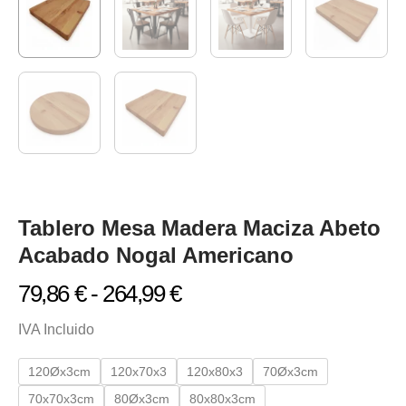
Tablero Mesa Madera Maciza Abeto
Acabado Nogal Americano
79,86
€
-
264,99
€
IVA Incluido
120Øx3cm
120x70x3
120x80x3
70Øx3cm
70x70x3cm
80Øx3cm
80x80x3cm