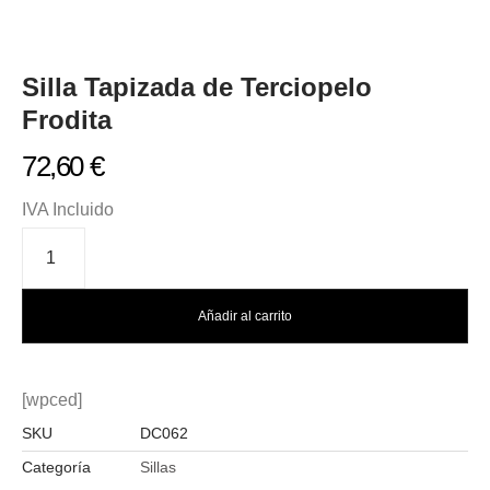
Silla Tapizada de Terciopelo
Frodita
72,60
€
IVA Incluido
Añadir al carrito
[wpced]
SKU
DC062
Categoría
Sillas